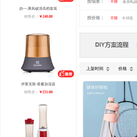
按场景：
不限
会员礼
维多利亚旅行者
勿一-乘风破浪高档套装
商务礼品
小黄人
图拉
销售价：
￥240.00
按价格：
不限
0-10元
ACA
迈卡罗
美菱
VIVO
五芳斋
小罐
上架时间
价格
伊莱克斯-香薰加湿器
销售价：
￥251.00