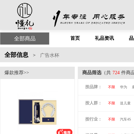
全部商品
首页
礼品资讯
品
全部信息
>
广告水杯
爆款推荐>>
商品筛选
（共
724
件商
按品牌：
不限
华为
尤利特
梦洁
按人群：
不限
送儿童
尚膳厨
墨森
倍思
贝立安
按行业：
不限
汽车4S
阿隆索
万格
洛克兰
奥凯