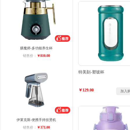
膳魔师-多功能养生杯
销售价：
￥810.00
特美刻-塑玻杯
￥129.00
加入
伊莱克斯-便携手持挂烫机
销售价：
￥371.00