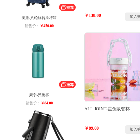
￥138.00
加入
美旅-八轮旋转拉杆箱
销售价：
￥450.00
康宁-弹跳杯
销售价：
￥84.00
ALL JOINT-星兔吸管杯
￥89.00
加入