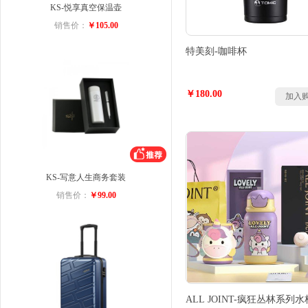
KS-悦享真空保温壶
销售价：
￥105.00
特美刻-咖啡杯
￥180.00
加入
KS-写意人生商务套装
销售价：
￥99.00
ALL JOINT-疯狂丛林系列水