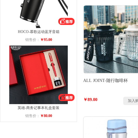
HOCO-慕歌运动蓝牙音箱
销售价：
￥95.00
ALL JOINT-随行咖啡杯
￥89.00
加入
英雄-商务记事本礼盒套装
销售价：
￥80.00