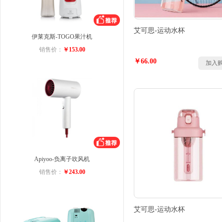
艾可思-运动水杯
伊莱克斯-TOGO果汁机
销售价：
￥153.00
￥66.00
加入
Apiyoo-负离子吹风机
销售价：
￥243.00
艾可思-运动水杯