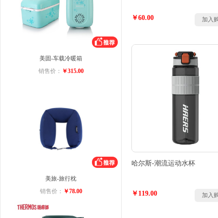
￥60.00
加入
美固-车载冷暖箱
销售价：
￥315.00
哈尔斯-潮流运动水杯
美旅-旅行枕
销售价：
￥78.00
￥119.00
加入