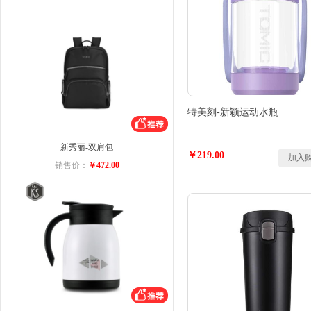
特美刻-新颖运动水瓶
新秀丽-双肩包
￥219.00
加入
销售价：
￥472.00