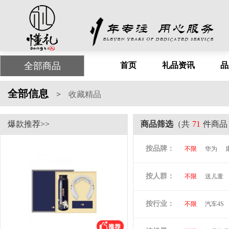
全部商品
首页
礼品资讯
品
全部信息
>
收藏精品
爆款推荐>>
商品筛选
（共
71
件商品
按品牌：
不限
华为
尤利特
梦洁
按人群：
不限
送儿童
尚膳厨
墨森
倍思
贝立安
按行业：
不限
汽车4S
阿隆索
万格
洛克兰
奥凯