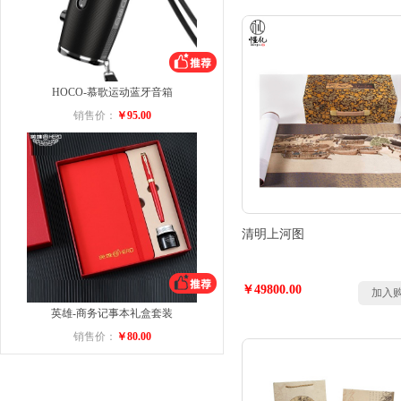
HOCO-慕歌运动蓝牙音箱
销售价：
￥95.00
清明上河图
￥49800.00
加入
英雄-商务记事本礼盒套装
销售价：
￥80.00