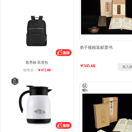
弟子规精装邮票书
新秀丽-双肩包
￥345.60
加入
销售价：
￥472.00