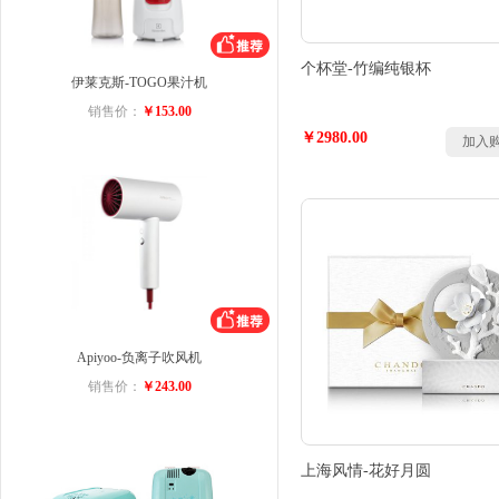
个杯堂-竹编纯银杯
伊莱克斯-TOGO果汁机
销售价：
￥153.00
￥2980.00
加入
Apiyoo-负离子吹风机
销售价：
￥243.00
上海风情-花好月圆