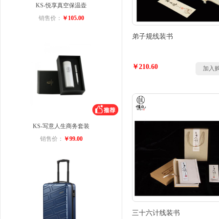
KS-悦享真空保温壶
销售价：
￥105.00
弟子规线装书
￥210.60
加入
KS-写意人生商务套装
销售价：
￥99.00
三十六计线装书