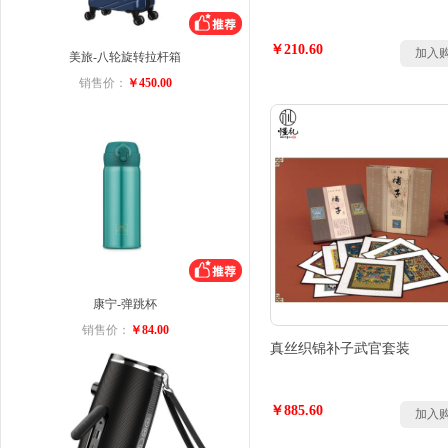
￥210.60
加入
美旅-八轮旋转拉杆箱
销售价：
￥450.00
康宁-弹跳杯
销售价：
￥84.00
真丝织锦补子武官套装
￥885.60
加入