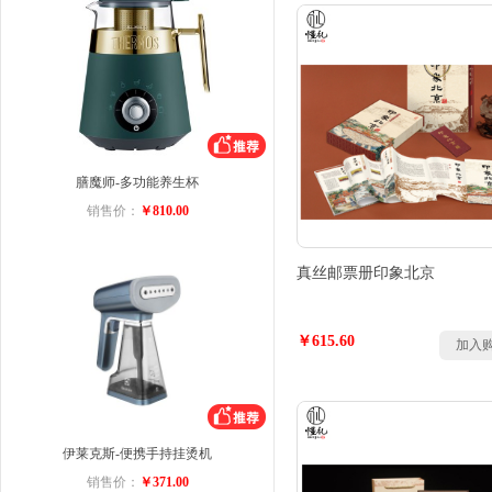
膳魔师-多功能养生杯
销售价：
￥810.00
真丝邮票册印象北京
￥615.60
加入
伊莱克斯-便携手持挂烫机
销售价：
￥371.00