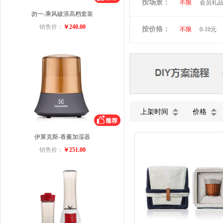
按场景：
不限
会员礼
维多利亚旅行者
勿一-乘风破浪高档套装
商务礼品
小黄人
图拉
销售价：
￥240.00
按价格：
不限
0-10元
ACA
迈卡罗
美菱
VIVO
五芳斋
小罐
上架时间
价格
伊莱克斯-香薰加湿器
销售价：
￥251.00