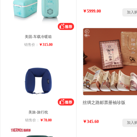
￥5999.00
加入
美固-车载冷暖箱
销售价：
￥315.00
丝绸之路邮票册袖珍版
美旅-旅行枕
销售价：
￥78.00
￥345.60
加入