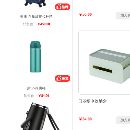
￥50.00
加入
美旅-八轮旋转拉杆箱
销售价：
￥450.00
康宁-弹跳杯
销售价：
￥84.00
口罩纸巾收纳盒
￥34.00
加入