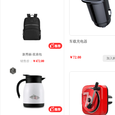
车载充电器
新秀丽-双肩包
￥72.00
加入
销售价：
￥472.00