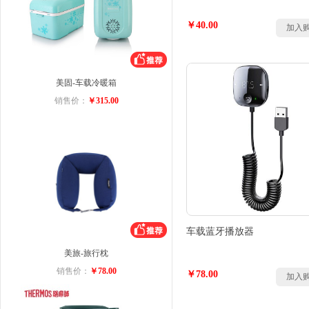
￥40.00
加入
美固-车载冷暖箱
销售价：
￥315.00
车载蓝牙播放器
美旅-旅行枕
销售价：
￥78.00
￥78.00
加入