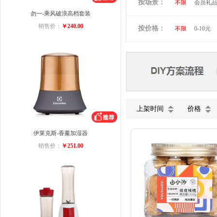
按场景：
不限
会员礼
维多利亚旅行者
勿一-乘风破浪高档套装
商务礼品
小黄人
图拉
销售价：
￥240.00
按价格：
不限
0-10元
ACA
迈卡罗
美菱
VIVO
五芳斋
小罐
上架时间
价格
伊莱克斯-香薰加湿器
销售价：
￥251.00