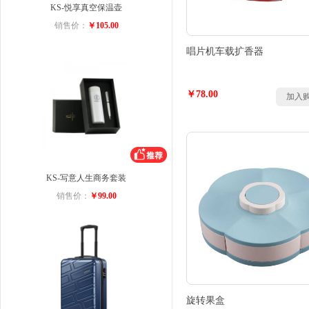
KS-悦享真空保温壶
销售价：
￥105.00
唱片机车载扩香器
￥78.00
加入
KS-写意人生商务套装
销售价：
￥99.00
旋转果盒