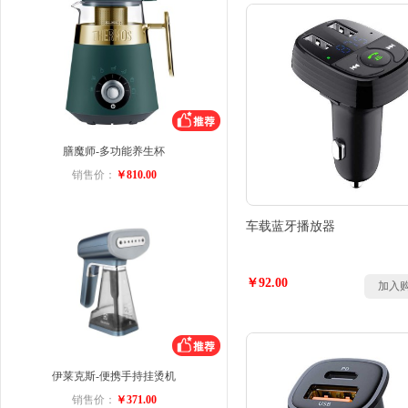
膳魔师-多功能养生杯
销售价：
￥810.00
车载蓝牙播放器
￥92.00
加入
伊莱克斯-便携手持挂烫机
销售价：
￥371.00