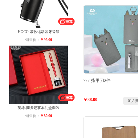
HOCO-慕歌运动蓝牙音箱
销售价：
￥95.00
777-指甲刀2件
￥88.00
加入
英雄-商务记事本礼盒套装
销售价：
￥80.00