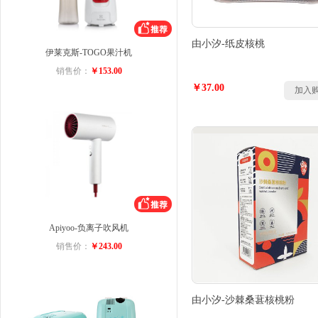
由小汐-纸皮核桃
伊莱克斯-TOGO果汁机
销售价：
￥153.00
￥37.00
加入
Apiyoo-负离子吹风机
销售价：
￥243.00
由小汐-沙棘桑葚核桃粉