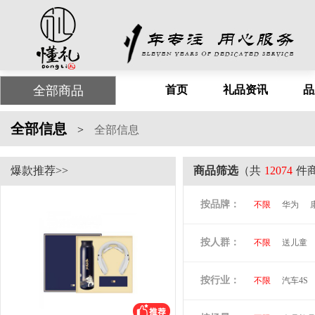
全部商品
首页
礼品资讯
品
全部信息
>
全部信息
爆款推荐>>
商品筛选
（共
12074
件
按品牌：
不限
华为
尤利特
梦洁
按人群：
不限
送儿童
尚膳厨
墨森
倍思
贝立安
按行业：
不限
汽车4S
阿隆索
万格
洛克兰
奥凯