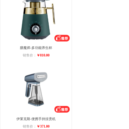
膳魔师-多功能养生杯
销售价：
￥810.00
伊莱克斯-便携手持挂烫机
销售价：
￥371.00