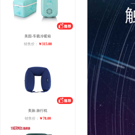
美固-车载冷暖箱
销售价：
￥315.00
美旅-旅行枕
销售价：
￥78.00