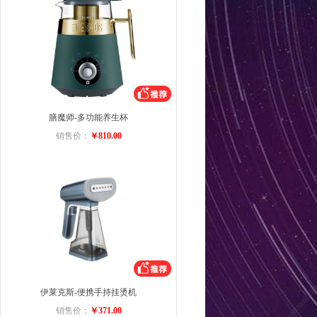
膳魔师-多功能养生杯
销售价：
￥810.00
伊莱克斯-便携手持挂烫机
销售价：
￥371.00